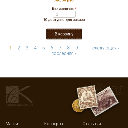
360,00 руб.
Количество:
*
10 доступно для заказа
1
2
3
4
5
6
7
8
9
…
следующая ›
последняя »
Марки
Конверты
Открытки