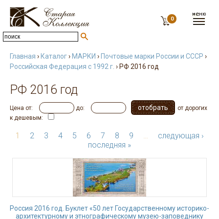
0
Главная
›
Каталог
›
МАРКИ
›
Почтовые марки России и СССР
›
Российская Федерация с 1992 г.
› РФ 2016 год
РФ 2016 год
Цена от:
до:
от дорогих
к дешевым:
1
2
3
4
5
6
7
8
9
…
следующая ›
последняя »
Россия 2016 год. Буклет «50 лет Государственному историко-
архитектурному и этнографическому музею-заповеднику