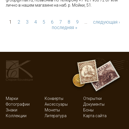
group@mail.ru, позвонив по телефону +7 921 930 72 87 или
лично в нашем магазине на наб. р. Мойки, 51.
1
2
3
4
5
6
7
8
9
…
следующая ›
последняя »
Марки
Конверты
Открытки
Фотографии
Аксессуары
Документы
Знаки
Монеты
Боны
Коллекции
Литература
Карта сайта