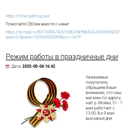
https://t.me/spbmuzsvo
Помогайте СВОим вместе с нами!
https://qr.nspk.ru/BS1A00674UV558UO8PNBAGQJKSR5KN3Q?
type=01&bank=100000000099&crc=4A7F
Режим работы в праздничные дни
Дата:
2025-05-06 16:42
Уважаемые
покупатели,
обращаем Ваше
внимание, что наш
магазин по адресу
наб. р. Мойки, 51 - 7
мая работает с
13.00, 8 и 9 мая
выходные дни.