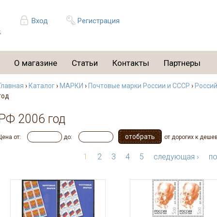
Вход
Регистрация
О магазине
Статьи
Контакты
Партнеры
Главная
›
Каталог
›
МАРКИ
›
Почтовые марки России и СССР
›
Россий
год
РФ 2006 год
Цена от:
до:
от дорогих к деше
1
2
3
4
5
следующая ›
по