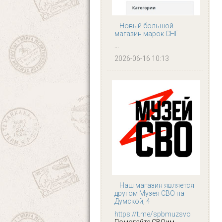
Новый большой
магазин марок СНГ
...
2026-06-16 10:13
Наш магазин является
другом Музея СВО на
Думской, 4
https://t.me/spbmuzsvo
Помогайте СВОим