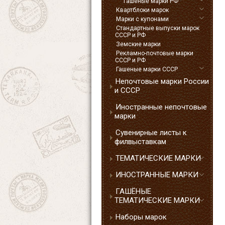
Гашеные марки РФ
Квартблоки марок
Марки с купонами
Стандартные выпуски марок
СССР и РФ
Земские марки
Рекламно-почтовые марки
СССР и РФ
Гашеные марки СССР
Непочтовые марки России
и СССР
Иностранные непочтовые
марки
Сувенирные листы к
филвыставкам
ТЕМАТИЧЕСКИЕ МАРКИ
ИНОСТРАННЫЕ МАРКИ
ГАШЁНЫЕ
ТЕМАТИЧЕСКИЕ МАРКИ
Наборы марок