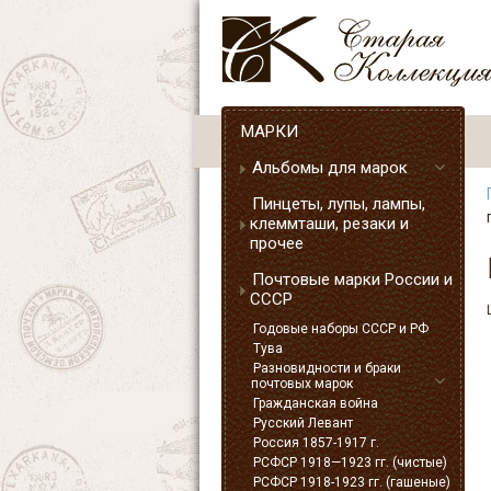
МАРКИ
Альбомы для марок
Пинцеты, лупы, лампы,
клеммташи, резаки и
прочее
Почтовые марки России и
СССР
Годовые наборы СССР и РФ
Тува
Разновидности и браки
почтовых марок
Гражданская война
Русский Левант
Россия 1857-1917 г.
РСФСР 1918—1923 гг. (чистые)
РСФСР 1918-1923 гг. (гашеные)