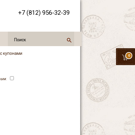
+7 (812) 956-32-39
 с купонами
0
вым: