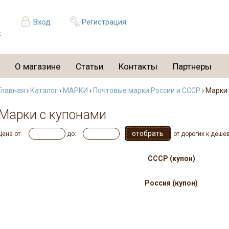
Вход
Регистрация
О магазине
Статьи
Контакты
Партнеры
Главная
›
Каталог
›
МАРКИ
›
Почтовые марки России и СССР
› Марки
Марки с купонами
Цена от:
до:
от дорогих к деше
СССР (купон)
Россия (купон)