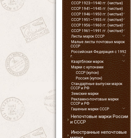
СССР 1923—1940 гг. (чистые)
СССР 1941—1945 гг. (чистые)
СССР 1946—1950 гг. (чистые)
СССР 1951—1955 гг. (чистые)
СССР 1956—1960 гг. (чистые)
СССР 1961—1991 гг. (чистые)
Листы марок СССР
Малые листы почтовых марок
СССР
Российская Федерация с 1992
г.
Квартблоки марок
Марки с купонами
СССР (купон)
Россия (купон)
Стандартные выпуски марок
СССР и РФ
Земские марки
Рекламно-почтовые марки
СССР и РФ
Гашеные марки СССР
Непочтовые марки России
и СССР
Иностранные непочтовые
марки