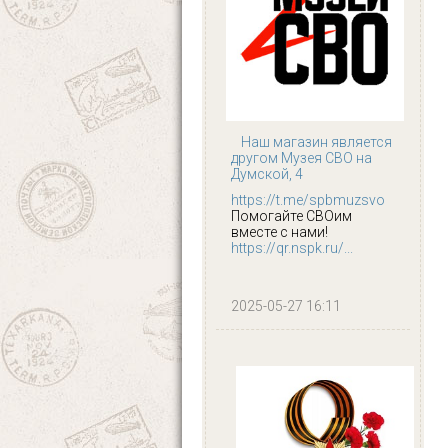
Наш магазин является
другом Музея СВО на
Думской, 4
https://t.me/spbmuzsvo
Помогайте СВОим
вместе с нами!
https://qr.nspk.ru/...
2025-05-27 16:11