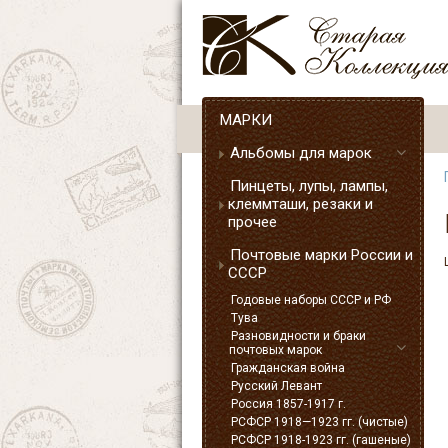
МАРКИ
Альбомы для марок
Пинцеты, лупы, лампы,
клеммташи, резаки и
прочее
Почтовые марки России и
СССР
Годовые наборы СССР и РФ
Тува
Разновидности и браки
почтовых марок
Гражданская война
Русский Левант
Россия 1857-1917 г.
РСФСР 1918—1923 гг. (чистые)
РСФСР 1918-1923 гг. (гашеные)