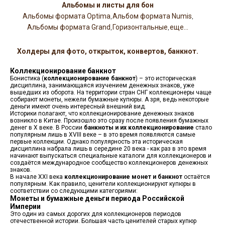
Альбомы и листы для бон
Альбомы формата Optima
Альбом формата Numis
,
,
Альбомы формата Grand
Горизонтальные
еще...
,
,
Холдеры для фото, открыток, конвертов, банкнот.
Коллекционирование банкнот
Бонистика (
коллекционирование банкнот
) – это историческая
дисциплина, занимающаяся изучением денежных знаков, уже
вышедших из оборота. На территории стран СНГ коллекционеры чаще
собирают монеты, нежели бумажные купюры. А зря, ведь некоторые
деньги имеют очень интересный внешний вид.
Историки полагают, что коллекционирование денежных знаков
возникло в Китае. Произошло это сразу после появления бумажных
денег в X веке. В России
банкноты и их коллекционирование
стало
популярным лишь в XVIII веке – в это время появляются самые
первые коллекции. Однако популярность эта историческая
дисциплина набрала лишь в середине 20 века - как раз в это время
начинают выпускаться специальные каталоги для коллекционеров и
создаётся международное сообщество коллекционеров денежных
знаков.
В начале XXI века
коллекционирование монет и банкнот
остаётся
популярным. Как правило, ценители коллекционируют купюры в
соответствии со следующими категориями:
Монеты и бумажные деньги периода Российской
Империи
Это один из самых дорогих для коллекционеров периодов
отечественной истории. Большая часть ценителей старых купюр