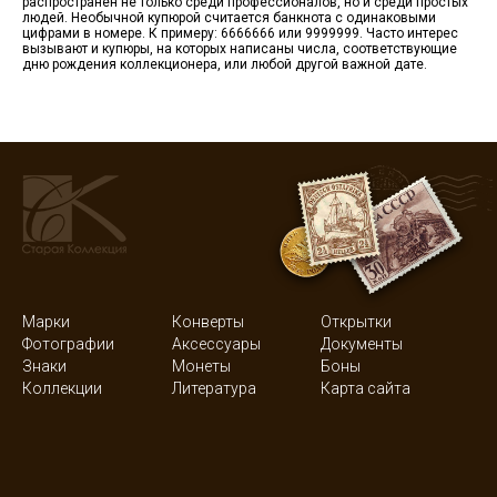
распространён не только среди профессионалов, но и среди простых
людей. Необычной купюрой считается банкнота с одинаковыми
цифрами в номере. К примеру: 6666666 или 9999999. Часто интерес
вызывают и купюры, на которых написаны числа, соответствующие
дню рождения коллекционера, или любой другой важной дате.
Марки
Конверты
Открытки
Фотографии
Аксессуары
Документы
Знаки
Монеты
Боны
Коллекции
Литература
Карта сайта