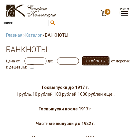
0
Главная
›
Каталог
› БАНКНОТЫ
БАНКНОТЫ
Цена от:
до:
от дорогих
к дешевым:
Банкноты России, СССР, разных стран мира
Госвыпуски до 1917 г.
1 рубль
10 рублей
100 рублей
1000 рублей
еще...
,
,
,
,
Госвыпуски после 1917 г.
Частные выпуски до 1922 г.