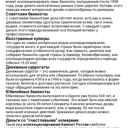
может коллекционировать лишь банкноты, выпущенный после 1898
года, ведь деньги напечатанные раньше очень дорогие. Купюры этого
периода имеют интересный дизайн и разнообразны по размерам.
Советские банкноты
С советскими банкнотами дела обстоят иначе: есть как и очень
дешёвые экземпляры (доступны практически всем), так и очень
редкие, стоимость которых астрономическая. С каждым годом
деньги этого периода вызывают всё больший интерес у
профессионалов.
Иностранные купюры
Это один из самых интересных видов коллекционирования:
государств много, и для каждой страны были характерны свои
специфические особенности купюр. Как правило, ценители или
собирают банкноты одной страны (к примеру, Великобритании), или
коллекционируют купюры всех государств определённого периода
(обычно 19-20 век).
Денежные суррогаты
Денежный суррогат — это заменитель денег, который можно
использовать для оплаты или сбережения. Особенно популярны они
были во времена НЭПа и в 1990-е годы, когда выпускались в форме
талонов, билетов и долговых расписок. Сегодня коллекционеры всё
чаще обращают внимание на эту категорию.
Юбилейные банкноты
Юбилейные банкноты выпускаются в Европе уже более 500 лет, и
связаны они с памятными событиями. Это может быть или юбилей
королевы (в честь 90-летия Елизаветы II многие монетные дворы
мира выпустили серию монет), или, к примеру, 50 лет после
окончания военных действий. Бумажные деньги редко можно
отнести к данной категории.
Деньги со “счастливыми” номерами
Такой вид
коллекционирования банкнот России
наиболее