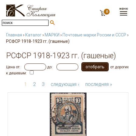
0
Главная
›
Каталог
›
МАРКИ
›
Почтовые марки России и СССР
›
РСФСР 1918-1923 гг. (гашеные)
РСФСР 1918-1923 гг. (гашеные)
Цена от:
до:
от дорогих
к дешевым:
1
2
3
следующая ›
последняя »