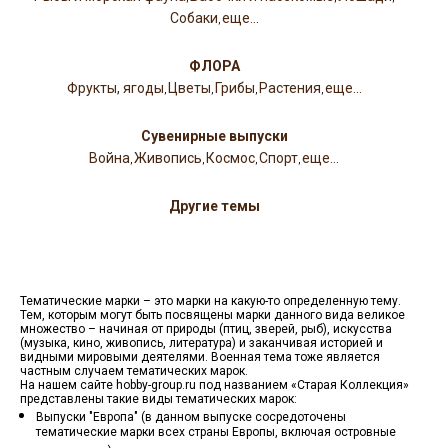
Собаки
еще...
,
ФЛОРА
Фрукты, ягоды
Цветы
Грибы
Растения
еще...
,
,
,
,
Сувенирные выпуски
Война
Живопись
Космос
Спорт
еще...
,
,
,
,
Другие темы
Тематические марки – это марки на какую-то определенную тему.
Тем, которым могут быть посвящены марки данного вида великое
множество – начиная от природы (птиц, зверей, рыб), искусства
(музыка, кино, живопись, литература) и заканчивая историей и
видными мировыми деятелями. Военная тема тоже является
частным случаем тематических марок.
На нашем сайте hobby-group.ru под названием «Старая Коллекция»
представлены такие виды тематических марок:
Выпуски "Европа" (в данном выпуске сосредоточены
тематические марки всех страны Европы, включая островные