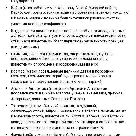
государства)
Война (многообразие марок на тему Второй Мировой войны,
Карибское противостояние, война во Вьетнаме, военный конфликт
в Йемене, марки с военной боевой техникой различных стран,
участниц военных конфликтов)
Выдающиеся личности (царственные особы, политики, военные
деятели, деятели культуры и спорта, другие выдающие личности,
ставшиеся известными благодаря своей жизненности позиции
или действиям)
Олимпиада и спорт (Олимпиада, спорт, шахматы, футбол,
всевозможные марки с популярными видами спорта и
известными спортсмена, изображенными на них)
Космос (марки посвященные великим датам в покорении
космоса, космические корабли, астронавты, экипировка
космонавтов, космические летательные аппараты)
Арктика и Антарктика (покорение Арктики и Антарктиды,
исследователи вечной мерзлоты, ученые, академики, природа
Антарктики, животные Северного Полюса)
Транспорт (автомобильный, водный, воздушный,
железнодорожный, марки, посвященные знаменательным датам
в мире транспорта, известным личностям, вложивший весомый
вклад в развитие транспортной системы в мире и своих странах,
меценаты, не жалевшие денег на построение мечты)
Фауна (рыбы и морская фауна, бабочки и насекомые, лошади,