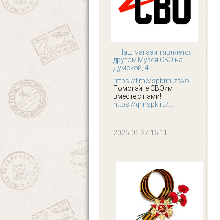
Наш магазин является
другом Музея СВО на
Думской, 4
https://t.me/spbmuzsvo
Помогайте СВОим
вместе с нами!
https://qr.nspk.ru/...
2025-05-27 16:11