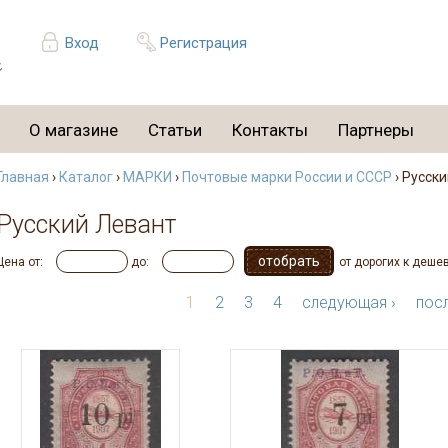
Вход
Регистрация
О магазине
Статьи
Контакты
Партнеры
Главная
›
Каталог
›
МАРКИ
›
Почтовые марки России и СССР
› Русск
Русский Левант
Цена от:
до:
от дорогих к деше
1
2
3
4
следующая ›
посл