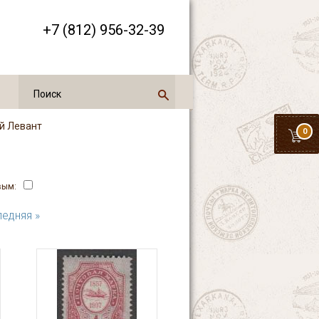
+7 (812) 956-32-39
ий Левант
0
вым:
едняя »