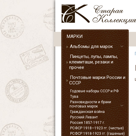
МАРКИ
Альбомы для марок
Пинцеты, лупы, лампы,
клеммташи, резаки и
прочее
Почтовые марки России и
СССР
Годовые наборы СССР и РФ
Тува
Разновидности и браки
почтовых марок
Гражданская война
Русский Левант
Россия 1857-1917 г.
РСФСР 1918—1923 гг. (чистые)
РСФСР 1918-1923 гг. (гашеные)