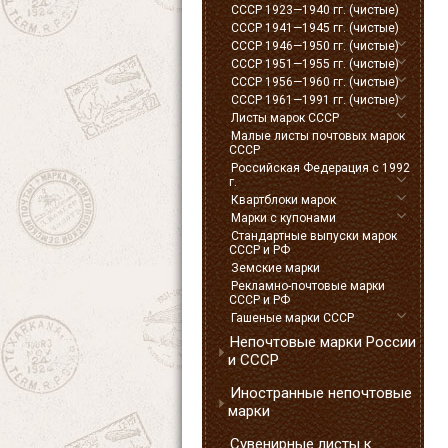
СССР 1923—1940 гг. (чистые)
СССР 1941—1945 гг. (чистые)
СССР 1946—1950 гг. (чистые)
СССР 1951—1955 гг. (чистые)
СССР 1956—1960 гг. (чистые)
СССР 1961—1991 гг. (чистые)
Листы марок СССР
Малые листы почтовых марок
СССР
Российская Федерация с 1992
г.
Квартблоки марок
Марки с купонами
Стандартные выпуски марок
СССР и РФ
Земские марки
Рекламно-почтовые марки
СССР и РФ
Гашеные марки СССР
Непочтовые марки России
и СССР
Иностранные непочтовые
марки
Сувенирные листы к