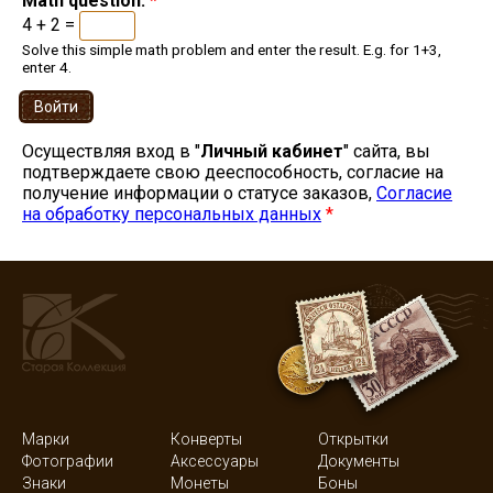
Math question:
*
4 + 2 =
Solve this simple math problem and enter the result. E.g. for 1+3,
enter 4.
Осуществляя вход в "
Личный кабинет
" сайта, вы
подтверждаете свою дееспособность, согласие на
получение информации о статусе заказов,
Согласие
на обработку персональных данных
*
Марки
Конверты
Открытки
Фотографии
Аксессуары
Документы
Знаки
Монеты
Боны