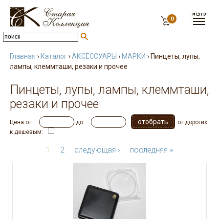
0
Главная
›
Каталог
›
АКСЕССУАРЫ
›
МАРКИ
› Пинцеты, лупы,
лампы, клеммташи, резаки и прочее
Пинцеты, лупы, лампы, клеммташи,
резаки и прочее
Цена от:
до:
от дорогих
к дешевым:
1
2
следующая ›
последняя »