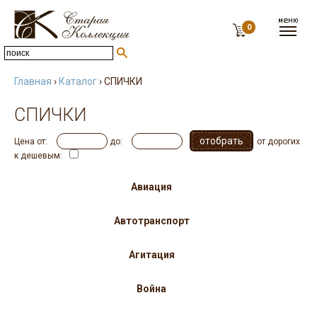
0
Главная
›
Каталог
› СПИЧКИ
СПИЧКИ
Цена от:
до:
от дорогих
к дешевым:
Авиация
Автотранспорт
Агитация
Война