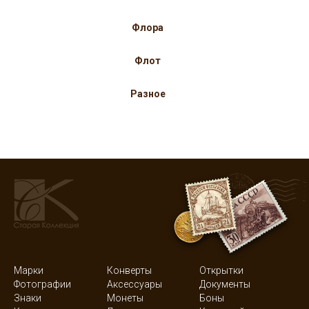
Флора
Флот
Разное
Марки
Конверты
Открытки
Фотографии
Аксессуары
Документы
Знаки
Монеты
Боны