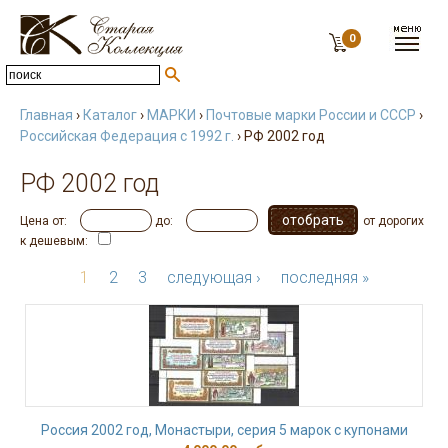
0
Главная
›
Каталог
›
МАРКИ
›
Почтовые марки России и СССР
›
Российская Федерация с 1992 г.
› РФ 2002 год
РФ 2002 год
Цена от:
до:
от дорогих
к дешевым:
1
2
3
следующая ›
последняя »
Россия 2002 год, Монастыри, серия 5 марок с купонами