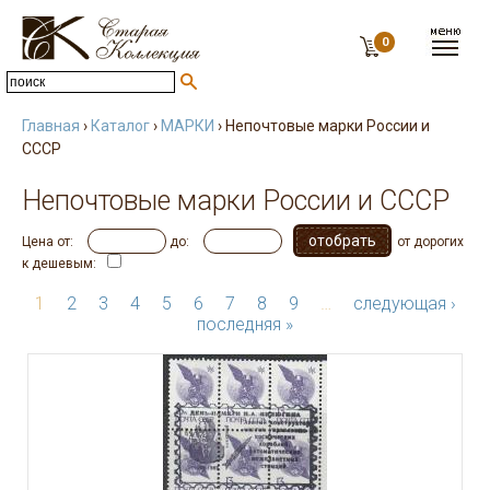
0
Главная
›
Каталог
›
МАРКИ
› Непочтовые марки России и
СССР
Непочтовые марки России и СССР
Цена от:
до:
от дорогих
к дешевым:
1
2
3
4
5
6
7
8
9
…
следующая ›
последняя »