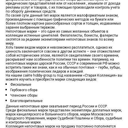
юридических представителей или от населения , изымали от дохода
рекламы услуг и товаров, с их помощью производили контроль учета
по обороту денежных средств.
По своей сути данный тип марок является малоформатным знаком,
произведенным с помощью графических методов на бумаги или
более плотном картоне разнообразных сортов и толщин, издаваемых
заранее выбранным тиражом.
Непочтовые марки – это одни из самых желанных объектов в
коллекции истинные ценителей. Филателисты, бонисты, фалеристы
охотятся за редкими экземплярами непочтовых знаков по всему
миру.
Хоть таким видом марок и невозможно расплатиться, однако их
ценность заключается совсем в другом аспекте – они отожествляют
собой исторические эпохи, являются свидетелями своего времени,
раскрывают нам особенности политики тех времен. Например, на
непочтовых марках царской России, СССР и современной РФ можно
встретить такие же знаки, как и на обычных почтовых – гербы, зубцы,
изображения политических лидеров и вождей.
На нашем сайте hobby-group.ru под названием «Старая Коллекция» вы
можете изучить и приобрести марки следующих видов:
Фискальные
Гербового сбора
Членские сборы
Благотворительные
Данные непочтовые арки охватывают период России и СССР.
Среди фискальных марок представлен экземпляры доплатных марок,
марок канцелярского и больничного сборов, марки Московского
Городского Управления, марки Судебной Пошлины и Сбора, судебные
и контрольные марки.
Коллекция непочтовых марок на продажу постоянно пополняется