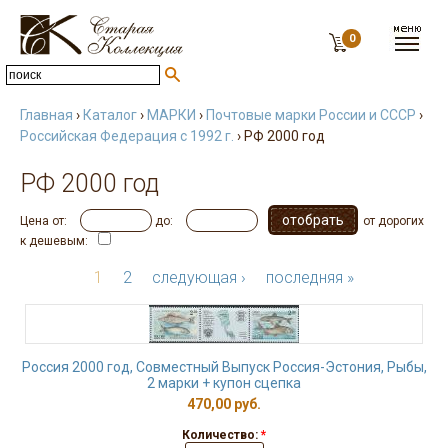
0
Главная
›
Каталог
›
МАРКИ
›
Почтовые марки России и СССР
›
Российская Федерация с 1992 г.
› РФ 2000 год
РФ 2000 год
Цена от:
до:
от дорогих
к дешевым:
1
2
следующая ›
последняя »
Россия 2000 год, Совместный Выпуск Россия-Эстония, Рыбы,
2 марки + купон сцепка
470,00 руб.
Количество:
*