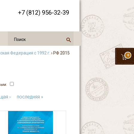
+7 (812) 956-32-39
ская Федерация с 1992 г.
› РФ 2015
0
вым:
щая ›
последняя »