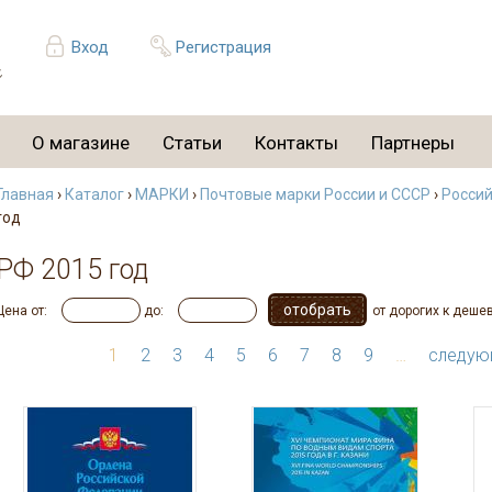
Вход
Регистрация
О магазине
Статьи
Контакты
Партнеры
Главная
›
Каталог
›
МАРКИ
›
Почтовые марки России и СССР
›
Россий
год
РФ 2015 год
Цена от:
до:
от дорогих к деше
1
2
3
4
5
6
7
8
9
…
следую