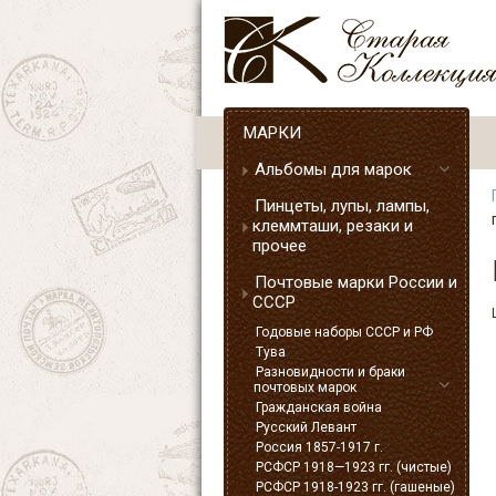
МАРКИ
Альбомы для марок
Пинцеты, лупы, лампы,
клеммташи, резаки и
прочее
Почтовые марки России и
СССР
Годовые наборы СССР и РФ
Тува
Разновидности и браки
почтовых марок
Гражданская война
Русский Левант
Россия 1857-1917 г.
РСФСР 1918—1923 гг. (чистые)
РСФСР 1918-1923 гг. (гашеные)