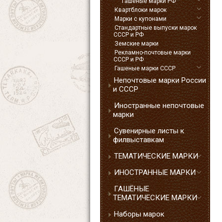
Гашеные марки РФ
Квартблоки марок
Марки с купонами
Стандартные выпуски марок
СССР и РФ
Земские марки
Рекламно-почтовые марки
СССР и РФ
Гашеные марки СССР
Непочтовые марки России
и СССР
Иностранные непочтовые
марки
Сувенирные листы к
филвыставкам
ТЕМАТИЧЕСКИЕ МАРКИ
ИНОСТРАННЫЕ МАРКИ
ГАШЁНЫЕ
ТЕМАТИЧЕСКИЕ МАРКИ
Наборы марок