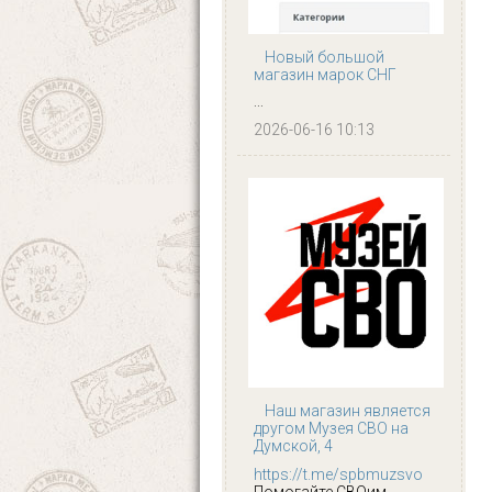
Новый большой
магазин марок СНГ
...
2026-06-16 10:13
Наш магазин является
другом Музея СВО на
Думской, 4
https://t.me/spbmuzsvo
Помогайте СВОим