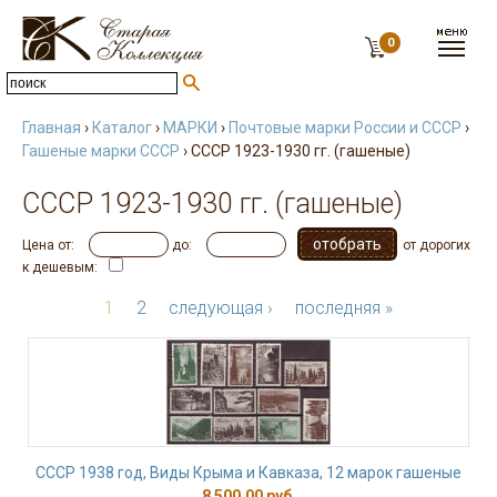
0
Главная
›
Каталог
›
МАРКИ
›
Почтовые марки России и СССР
›
Гашеные марки СССР
› СССР 1923-1930 гг. (гашеные)
СССР 1923-1930 гг. (гашеные)
Цена от:
до:
от дорогих
к дешевым:
1
2
следующая ›
последняя »
СССР 1938 год, Виды Крыма и Кавказа, 12 марок гашеные
8 500,00 руб.