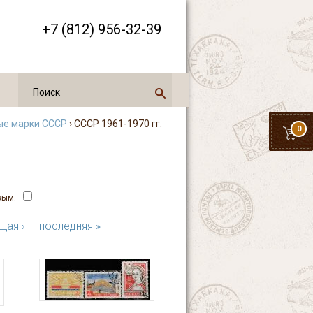
+7 (812) 956-32-39
ые марки СССР
› СССР 1961-1970 гг.
0
вым:
щая ›
последняя »