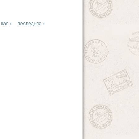
щая ›
последняя »