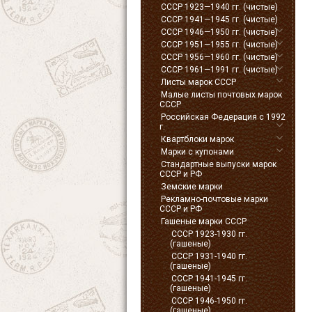
СССР 1923—1940 гг. (чистые)
СССР 1941—1945 гг. (чистые)
СССР 1946—1950 гг. (чистые)
СССР 1951—1955 гг. (чистые)
СССР 1956—1960 гг. (чистые)
СССР 1961—1991 гг. (чистые)
Листы марок СССР
Малые листы почтовых марок
СССР
Российская Федерация с 1992
г.
Квартблоки марок
Марки с купонами
Стандартные выпуски марок
СССР и РФ
Земские марки
Рекламно-почтовые марки
СССР и РФ
Гашеные марки СССР
СССР 1923-1930 гг.
(гашеные)
СССР 1931-1940 гг.
(гашеные)
СССР 1941-1945 гг.
(гашеные)
СССР 1946-1950 гг.
(гашеные)