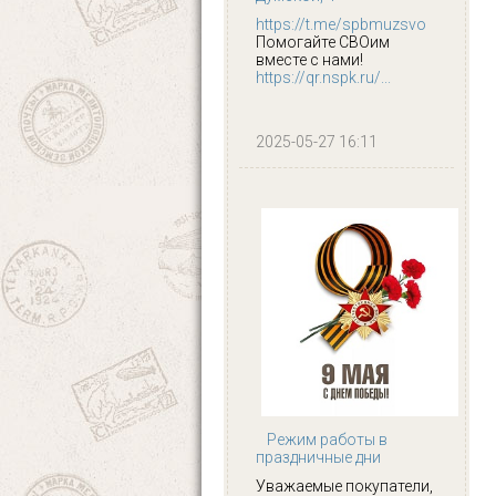
https://t.me/spbmuzsvo
Помогайте СВОим
вместе с нами!
https://qr.nspk.ru/...
2025-05-27 16:11
Режим работы в
праздничные дни
Уважаемые покупатели,