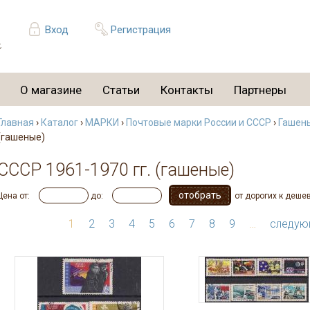
Вход
Регистрация
О магазине
Статьи
Контакты
Партнеры
Главная
›
Каталог
›
МАРКИ
›
Почтовые марки России и СССР
›
Гашен
(гашеные)
СССР 1961-1970 гг. (гашеные)
Цена от:
до:
от дорогих к деше
1
2
3
4
5
6
7
8
9
…
следую