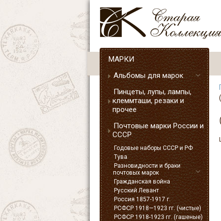
МАРКИ
Альбомы для марок
Пинцеты, лупы, лампы,
клеммташи, резаки и
прочее
Почтовые марки России и
СССР
Годовые наборы СССР и РФ
Тува
Разновидности и браки
почтовых марок
Гражданская война
Русский Левант
Россия 1857-1917 г.
РСФСР 1918—1923 гг. (чистые)
РСФСР 1918-1923 гг. (гашеные)