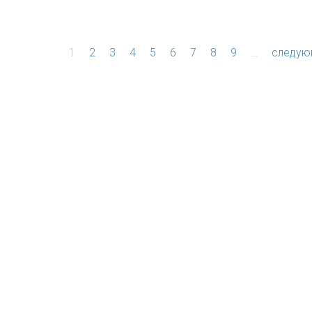
1
2
3
4
5
6
7
8
9
…
следую