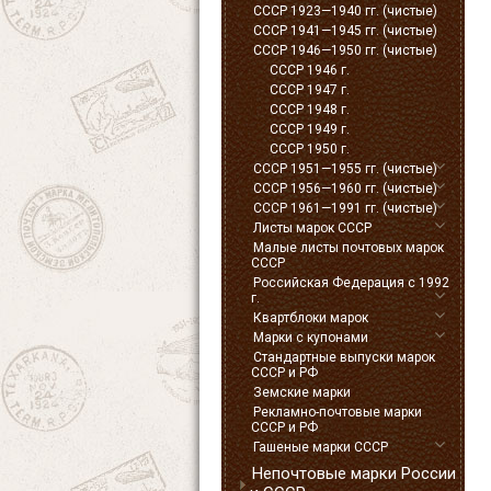
СССР 1923—1940 гг. (чистые)
СССР 1941—1945 гг. (чистые)
СССР 1946—1950 гг. (чистые)
СССР 1946 г.
СССР 1947 г.
СССР 1948 г.
СССР 1949 г.
СССР 1950 г.
СССР 1951—1955 гг. (чистые)
СССР 1956—1960 гг. (чистые)
СССР 1961—1991 гг. (чистые)
Листы марок СССР
Малые листы почтовых марок
СССР
Российская Федерация с 1992
г.
Квартблоки марок
Марки с купонами
Стандартные выпуски марок
СССР и РФ
Земские марки
Рекламно-почтовые марки
СССР и РФ
Гашеные марки СССР
Непочтовые марки России