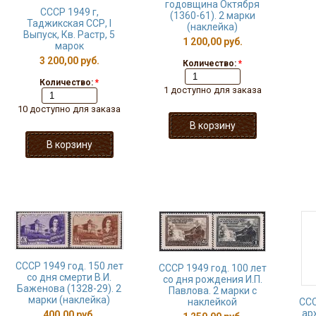
годовщина Октября
СССР 1949 г,
(1360-61). 2 марки
Таджикская ССР, I
(наклейка)
Выпуск, Кв. Растр, 5
1 200,00 руб.
марок
3 200,00 руб.
Количество:
*
Количество:
*
1 доступно для заказа
10 доступно для заказа
СССР 1949 год. 150 лет
СССР 1949 год. 100 лет
со дня смерти В.И.
со дня рождения И.П.
Баженова (1328-29). 2
Павлова. 2 марки с
марки (наклейка)
наклейкой
ССС
ар
400,00 руб.