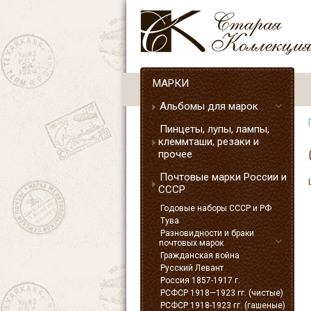
МАРКИ
Альбомы для марок
Пинцеты, лупы, лампы,
клеммташи, резаки и
прочее
Почтовые марки России и
СССР
Годовые наборы СССР и РФ
Тува
Разновидности и браки
почтовых марок
Гражданская война
Русский Левант
Россия 1857-1917 г.
РСФСР 1918—1923 гг. (чистые)
РСФСР 1918-1923 гг. (гашеные)