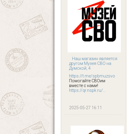
Наш магазин является
другом Музея СВО на
Думской, 4
https://t.me/spbmuzsvo
Помогайте СВОим
вместе с нами!
https://qr.nspk.ru/...
2025-05-27 16:11