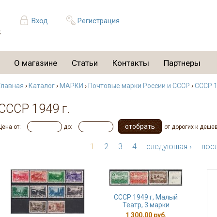
Вход
Регистрация
О магазине
Статьи
Контакты
Партнеры
Главная
›
Каталог
›
МАРКИ
›
Почтовые марки России и СССР
›
СССР 1
СССР 1949 г.
Цена от:
до:
от дорогих к деше
1
2
3
4
следующая ›
посл
СССР 1949 г, Малый
Театр, 3 марки
1 300,00 руб.