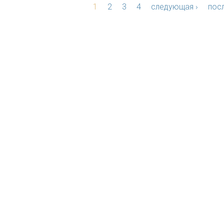
1
2
3
4
следующая ›
посл