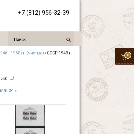
+7 (812) 956-32-39
946—1950 гг. (чистые)
› СССР 1949 г.
0
вым:
едняя »