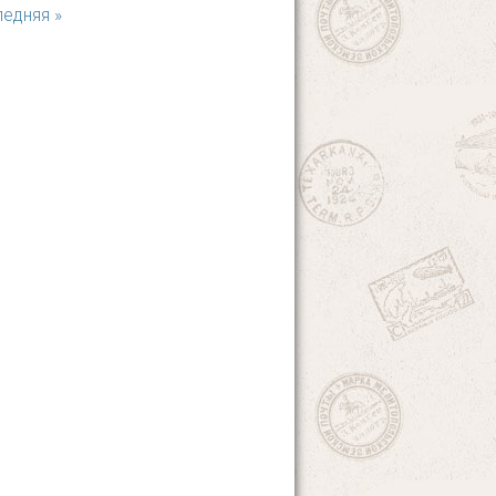
едняя »