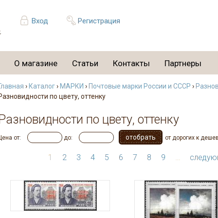
Вход
Регистрация
О магазине
Статьи
Контакты
Партнеры
Главная
›
Каталог
›
МАРКИ
›
Почтовые марки России и СССР
›
Разнов
Разновидности по цвету, оттенку
Разновидности по цвету, оттенку
Цена от:
до:
от дорогих к деше
1
2
3
4
5
6
7
8
9
…
следую