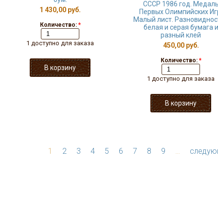
СССР 1986 год. Медал
1 430,00 руб.
Первых Олимпийских Иг
Малый лист. Разновидност
Количество:
*
белая и серая бумага 
разный клей
1 доступно для заказа
450,00 руб.
Количество:
*
1 доступно для заказа
1
2
3
4
5
6
7
8
9
…
следую