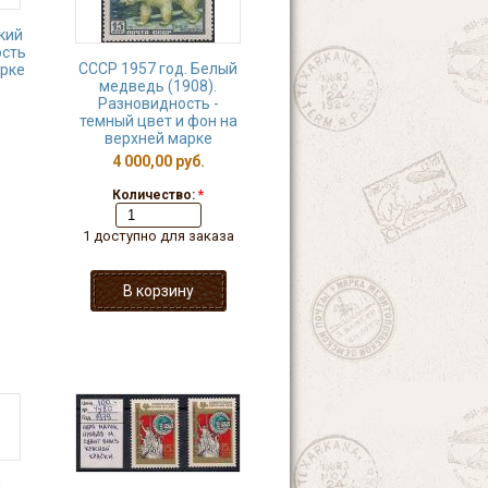
кий
ость
СССР 1957 год. Белый
арке
медведь (1908).
Разновидность -
темный цвет и фон на
верхней марке
4 000,00 руб.
Количество:
*
1 доступно для заказа
,