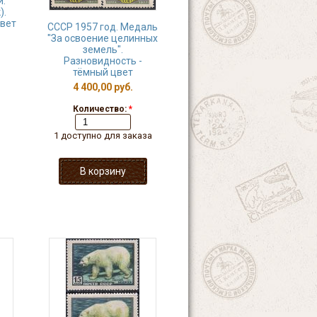
.
).
цвет
СССР 1957 год. Медаль
"За освоение целинных
земель".
Разновидность -
тёмный цвет
4 400,00 руб.
Количество:
*
1 доступно для заказа