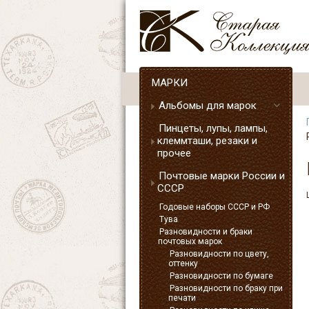
МАРКИ
Альбомы для марок
Пинцеты, лупы, лампы,
клеммташи, резаки и
прочее
Почтовые марки России и
СССР
Годовые наборы СССР и РФ
Тува
Разновидности и браки
почтовых марок
Разновидности по цвету,
оттенку
Разновидности по бумаге
Разновидности по браку при
печати