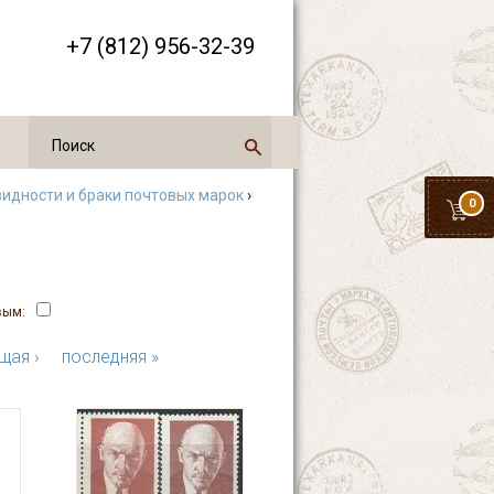
+7 (812) 956-32-39
идности и браки почтовых марок
›
0
вым:
щая ›
последняя »