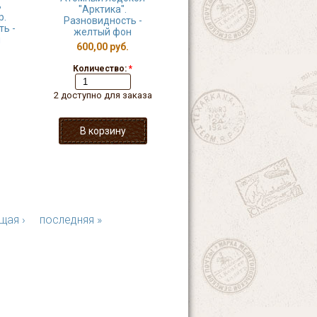
ь
"Арктика".
р.
Разновидность -
ь -
желтый фон
и
600,00 руб.
Количество:
*
2 доступно для заказа
щая ›
последняя »