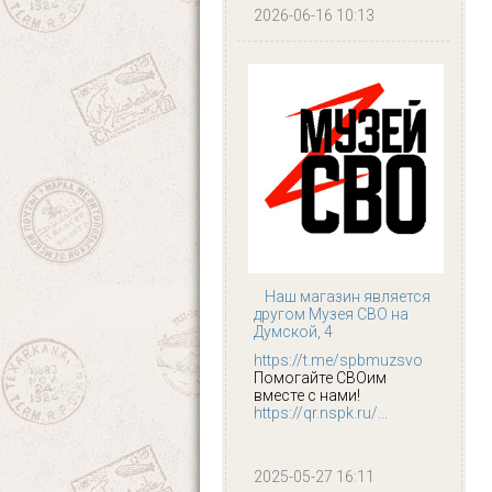
2026-06-16 10:13
Наш магазин является
другом Музея СВО на
Думской, 4
https://t.me/spbmuzsvo
Помогайте СВОим
вместе с нами!
https://qr.nspk.ru/...
2025-05-27 16:11