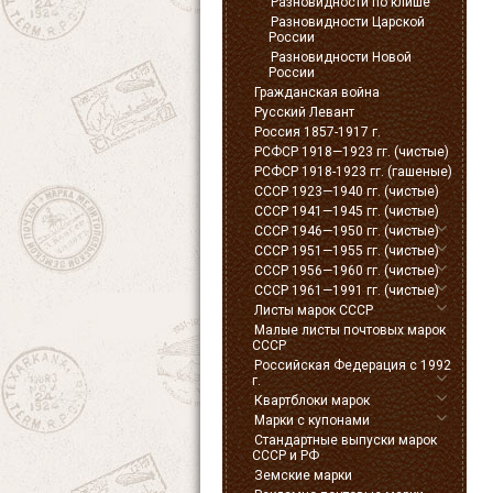
Разновидности по клише
Разновидности Царской
России
Разновидности Новой
России
Гражданская война
Русский Левант
Россия 1857-1917 г.
РСФСР 1918—1923 гг. (чистые)
РСФСР 1918-1923 гг. (гашеные)
СССР 1923—1940 гг. (чистые)
СССР 1941—1945 гг. (чистые)
СССР 1946—1950 гг. (чистые)
СССР 1951—1955 гг. (чистые)
СССР 1956—1960 гг. (чистые)
СССР 1961—1991 гг. (чистые)
Листы марок СССР
Малые листы почтовых марок
СССР
Российская Федерация с 1992
г.
Квартблоки марок
Марки с купонами
Стандартные выпуски марок
СССР и РФ
Земские марки