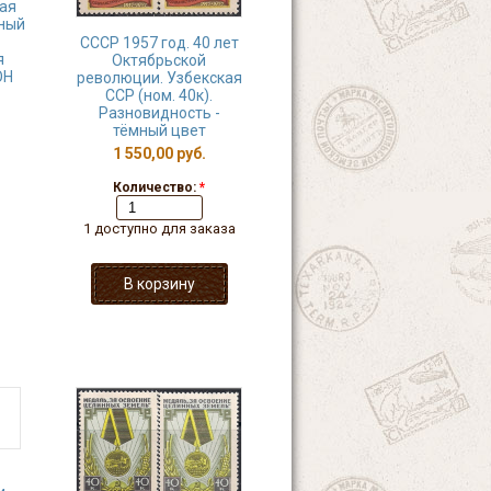
ая
ный
СССР 1957 год. 40 лет
я
Октябрьской
ОН
революции. Узбекская
ССР (ном. 40к).
Разновидность -
тёмный цвет
1 550,00 руб.
Количество:
*
1 доступно для заказа