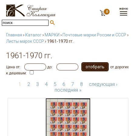
0
Главная
›
Каталог
›
МАРКИ
›
Почтовые марки России и СССР
›
Листы марок СССР
› 1961-1970 гг.
1961-1970 гг.
Цена от:
до:
от дорогих
к дешевым:
1
2
3
4
5
6
7
8
следующая ›
последняя »