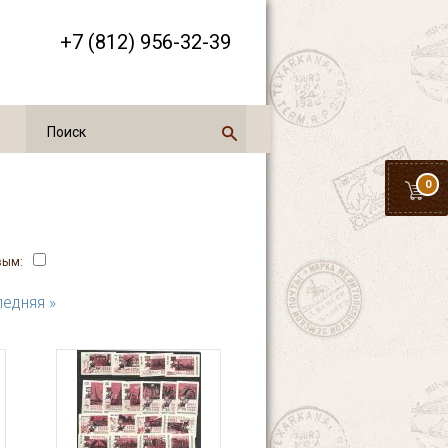
+7 (812) 956-32-39
0
вым:
едняя »