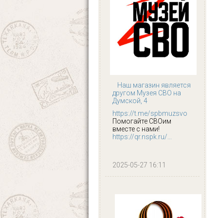
Наш магазин является
другом Музея СВО на
Думской, 4
https://t.me/spbmuzsvo
Помогайте СВОим
вместе с нами!
https://qr.nspk.ru/...
2025-05-27 16:11