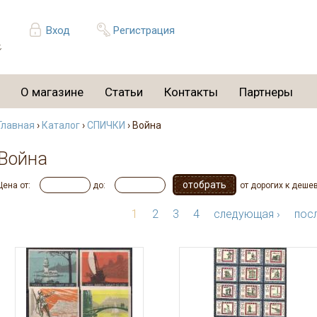
Вход
Регистрация
О магазине
Статьи
Контакты
Партнеры
Главная
›
Каталог
›
СПИЧКИ
› Война
Война
Цена от:
до:
от дорогих к деше
1
2
3
4
следующая ›
посл