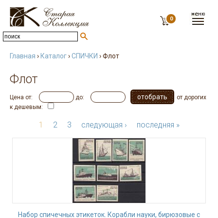
0
Главная
›
Каталог
›
СПИЧКИ
› Флот
Флот
Цена от:
до:
от дорогих
к дешевым:
1
2
3
следующая ›
последняя »
Набор спичечных этикеток. Корабли науки, бирюзовые с