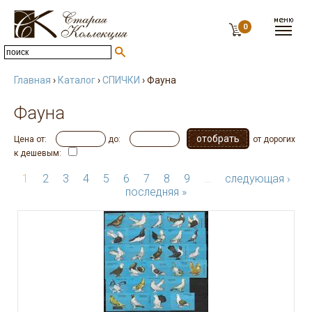
0
Главная
›
Каталог
›
СПИЧКИ
› Фауна
Фауна
Цена от:
до:
от дорогих
к дешевым:
1
2
3
4
5
6
7
8
9
…
следующая ›
последняя »