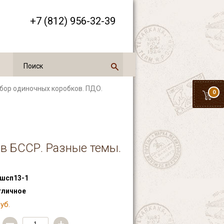
+7 (812) 956-32-39
абор одиночных коробков. ПДО.
0
в БССР. Разные темы.
шсп13-1
тличное
уб.