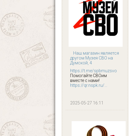
Наш магазин является
другом Музея СВО на
Думской, 4
https://t.me/spbmuzsvo
Помогайте СВОим
вместе с нами!
https://qr.nspk.ru/...
2025-05-27 16:11