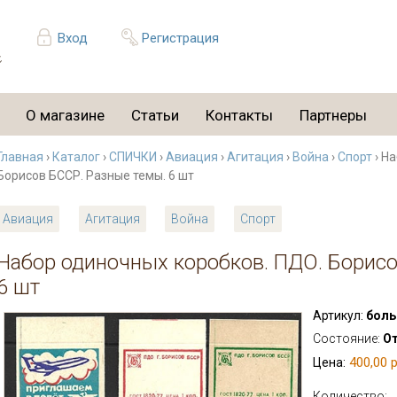
Вход
Регистрация
О магазине
Статьи
Контакты
Партнеры
Главная
›
Каталог
›
СПИЧКИ
›
Авиация
›
Агитация
›
Война
›
Спорт
› Н
Борисов БССР. Разные темы. 6 шт
Авиация
Агитация
Война
Спорт
Набор одиночных коробков. ПДО. Борисо
6 шт
Артикул:
боль
Состояние:
О
400,00 р
Цена:
Количество: