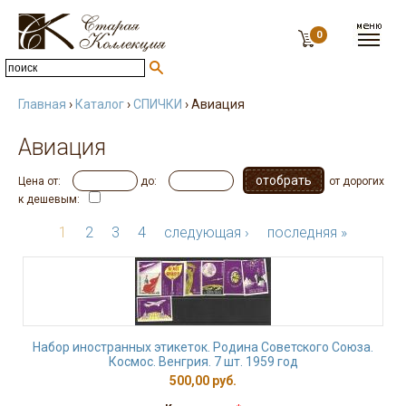
0
Главная
›
Каталог
›
СПИЧКИ
› Авиация
Авиация
Цена от:
до:
от дорогих
к дешевым:
1
2
3
4
следующая ›
последняя »
Набор иностранных этикеток. Родина Советского Союза.
Космос. Венгрия. 7 шт. 1959 год
500,00 руб.