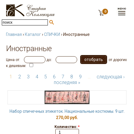
0
Главная
›
Каталог
›
СПИЧКИ
› Иностранные
Иностранные
Цена от:
до:
от дорогих
к дешевым:
1
2
3
4
5
6
7
8
9
…
следующая ›
последняя »
Набор спичечных этикеток. Национальные костюмы. 9 шт.
270,00 руб.
Количество:
*