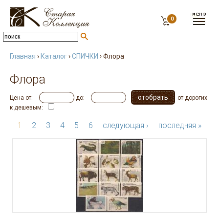
0
Главная
›
Каталог
›
СПИЧКИ
› Флора
Флора
Цена от:
до:
от дорогих
к дешевым:
1
2
3
4
5
6
следующая ›
последняя »