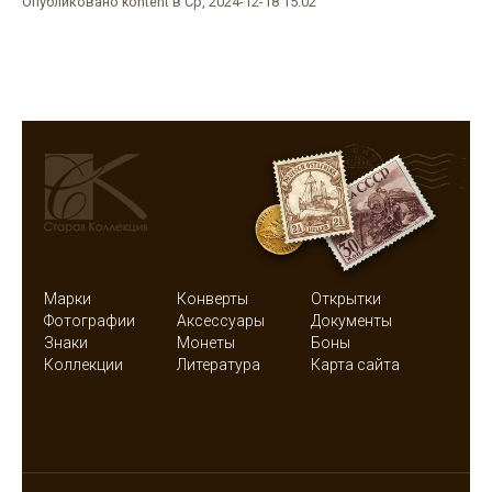
Опубликовано kontent в Ср, 2024-12-18 15:02
Марки
Конверты
Открытки
Фотографии
Аксессуары
Документы
Знаки
Монеты
Боны
Коллекции
Литература
Карта сайта