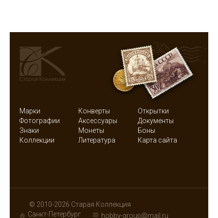
Марки
Конверты
Открытки
Фотографии
Аксессуары
Документы
Знаки
Монеты
Боны
Коллекции
Литература
Карта сайта
© 2010-2026 Старая Коллекция
Санкт-Петербург
hobby-group@mail.ru