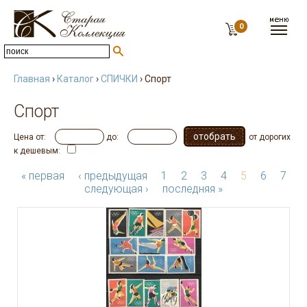
0
Главная
›
Каталог
›
СПИЧКИ
› Спорт
Спорт
Цена от:
до:
от дорогих
к дешевым:
« первая
‹ предыдущая
1
2
3
4
5
6
7
следующая ›
последняя »