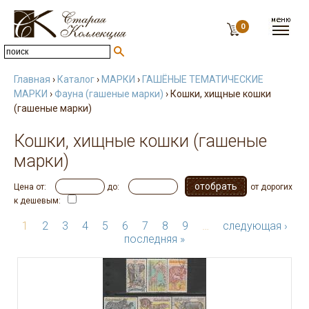
0
Главная
›
Каталог
›
МАРКИ
›
ГАШЁНЫЕ ТЕМАТИЧЕСКИЕ
МАРКИ
›
Фауна (гашеные марки)
› Кошки, хищные кошки
(гашеные марки)
Кошки, хищные кошки (гашеные
марки)
Цена от:
до:
от дорогих
к дешевым:
1
2
3
4
5
6
7
8
9
…
следующая ›
последняя »