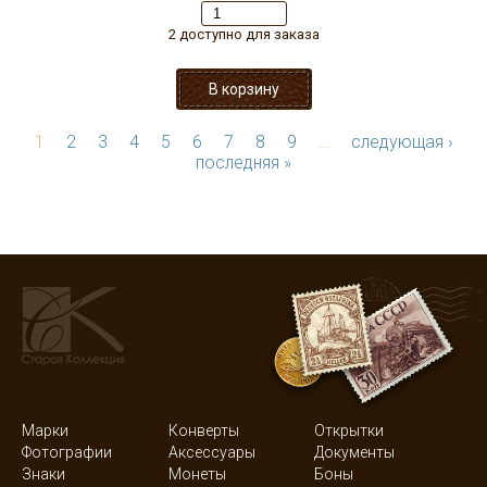
2 доступно для заказа
1
2
3
4
5
6
7
8
9
…
следующая ›
последняя »
Марки
Конверты
Открытки
Фотографии
Аксессуары
Документы
Знаки
Монеты
Боны