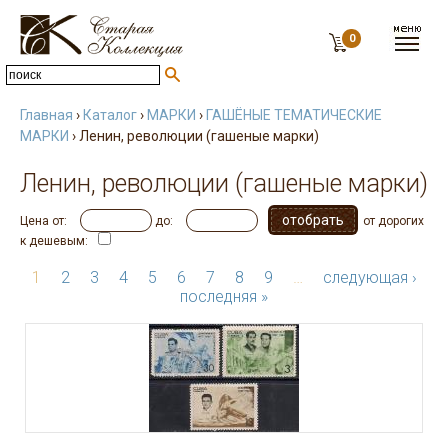
0
Главная
›
Каталог
›
МАРКИ
›
ГАШЁНЫЕ ТЕМАТИЧЕСКИЕ
МАРКИ
› Ленин, революции (гашеные марки)
Ленин, революции (гашеные марки)
Цена от:
до:
от дорогих
к дешевым:
1
2
3
4
5
6
7
8
9
…
следующая ›
последняя »