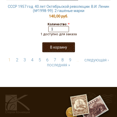
СССР 1957 год. 40 лет Октябрьской революции. В.И. Ленин
(№1998-99). 2 гашёные марки
140,00 руб.
Количество:
*
1 доступно для заказа
1
2
3
4
5
6
7
8
9
…
следующая ›
последняя »