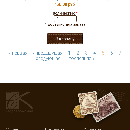
450,00 руб.
Количество:
*
1 доступно для заказа
« первая
‹ предыдущая
1
2
3
4
5
6
7
следующая ›
последняя »