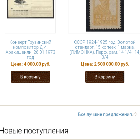
Конверт Грузинский
СССР 1924-1925 год. Золотой
композитор Д.И.
стандарт, 15 копеек, 1 марка.
Аракишвили, 26.01.1973
(ЛИМОНКА). Перф. рам. 14 1/4 : 14
год
3/4
Цена:
4 000,00 руб.
Цена:
2 500 000,00 руб.
« первая
‹ предыдущая
…
2
3
8
9
10
…
следующая 
Все лучшие предложения
Новые поступления