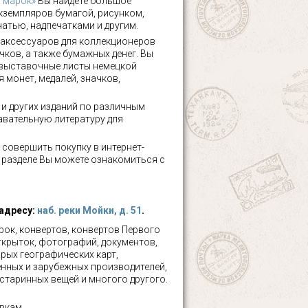
х марок»
Вы найдете большое
кземпляров бумагой, рисунком,
чатью, надпечатками и другим.
аксессуаров для коллекционеров
чков, а также бумажных денег. Вы
 выставочные листы немецкой
 монет, медалей, значков,
а и других изданий по различным
авательную литературу для
 совершить покупку в интернет-
м разделе Вы можете ознакомиться с
 адресу:
наб. реки Мойки, д. 51
.
ок, конвертов, конвертов Первого
ткрыток, фотографий, документов,
рых географических карт,
нных и зарубежных производителей,
 старинных вещей и многого другого.
вкам.