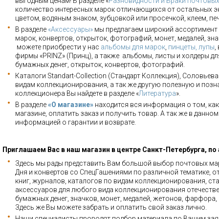
выгодным ценам! В разделе «
Разновидности и Браки почтовы
количество интересных марок отличающихся от остальных э
цветом, водяным знаком, зубцовкой или просечкой, клеем, пе
В разделе
«Аксессуары»
мы предлагаем широкий ассортимент 
марок, конвертов, открыток, фотографий, монет, медалей, зна
можете приобрести у нас
альбомы для марок
,
пинцеты, лупы
,
фирмы «PRINZ» (Принц), а также альбомы, листы и холдеры для
бумажных денег, открыток, конвертов, фотографий.
Каталоги Standart-Collection (Стандарт Коллекция), Соловьев
видам коллекционирования, а так же другую полезную и позн
коллекционера Вы найдете в разделе «
Литература
».
В разделе
«О магазине»
находится вся информация о том, как
магазине, оплатить заказ и получить товар. А так же в данно
информацией о гарантии и возврате.
Приглашаем Вас в наш магазин в центре Санкт-Петербурга, по
Здесь мы рады представить Вам большой выбор почтовых мар
Дня и конвертов со СпецГашениями по различной тематике, о
книг, журналов, каталогов по видам коллекционирования, ста
аксессуаров для любого вида коллекционирования отечестве
бумажных денег, значков, монет, медалей, жетонов, фарфора,
Здесь же Вы можете забрать и оплатить свой заказ лично.
Наши специалисты проводят подбор материала по Вашим зая