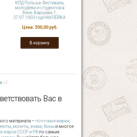
КПД Польша. Фестиваль
молодёжи и студентов в
Вене. Варшава-1,
27.07.1959 год НАКЛЕЙКА
Цена:
300,00 руб.
4
5
6
7
›
последняя »
я
ветствовать Вас в
ного материала –
почтовые марки
,
менты
,
монеты
,
знаки
,
боны
и многое
х марок СССР и РФ
по самым