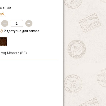
ашеные
уб.
—
+
2 доступно для заказа
 год, Москва (ВВ)