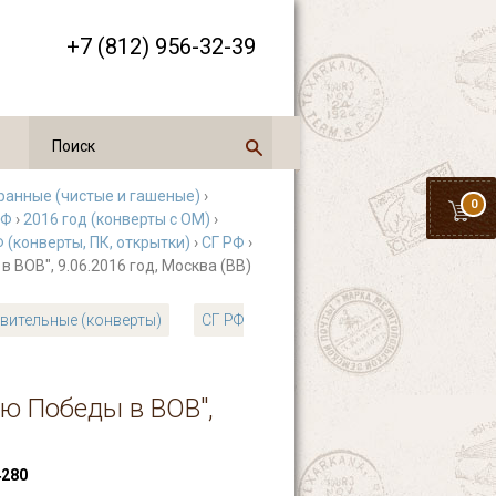
+7 (812) 956-32-39
ранные (чистые и гашеные)
›
0
РФ
›
2016 год (конверты с ОМ)
›
(конверты, ПК, открытки)
›
СГ РФ
›
 ВОВ", 9.06.2016 год, Москва (ВВ)
вительные (конверты)
СГ РФ
ию Победы в ВОВ",
280