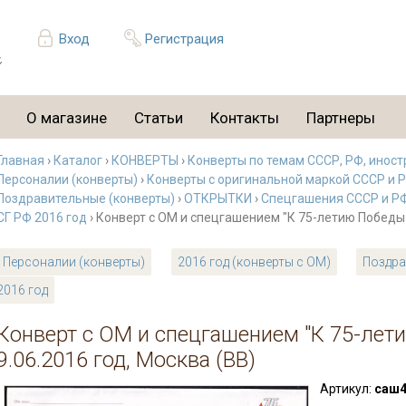
Вход
Регистрация
О магазине
Статьи
Контакты
Партнеры
Главная
›
Каталог
›
КОНВЕРТЫ
›
Конверты по темам СССР, РФ, иност
Персоналии (конверты)
›
Конверты с оригинальной маркой СССР и 
Поздравительные (конверты)
›
ОТКРЫТКИ
›
Спецгашения СССР и РФ 
СГ РФ 2016 год
› Конверт с ОМ и спецгашением "К 75-летию Победы в
Персоналии (конверты)
2016 год (конверты с ОМ)
Поздра
2016 год
Конверт с ОМ и спецгашением "К 75-лет
9.06.2016 год, Москва (ВВ)
Артикул:
саш4