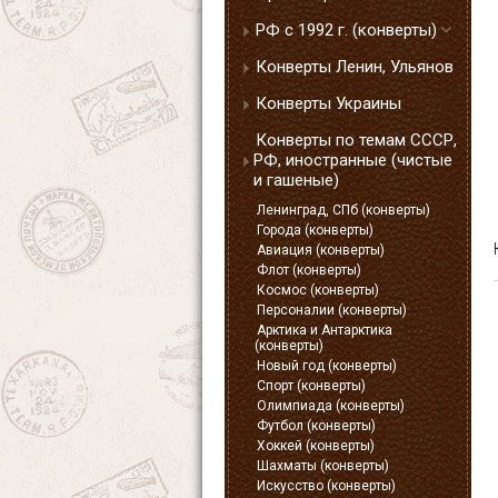
РФ с 1992 г. (конверты)
Конверты Ленин, Ульянов
Конверты Украины
Конверты по темам СССР,
РФ, иностранные (чистые
и гашеные)
Ленинград, СПб (конверты)
Города (конверты)
Авиация (конверты)
Флот (конверты)
Космос (конверты)
Персоналии (конверты)
Арктика и Антарктика
(конверты)
Новый год (конверты)
Спорт (конверты)
Олимпиада (конверты)
Футбол (конверты)
Хоккей (конверты)
Шахматы (конверты)
Искусство (конверты)