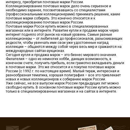
интересу, приобретая почтовые марки России.
Коллекционирование почтовых марок дело очень серьезное и
необходимо заранее, посоветовавшись со специалистами
(профессиональными коллекционерами) принимать решение, какие
почтовые марки собирать. Это конечно относится и к
коллекционированию почтовых марок России.
Почтовые марки Росси купить можно в специализированных
магазинах или в интернете. Развитие купли и продажи марок через
интернет подняло этот рынок на новый уровень. Самые разные
коллекционеры – от любителей до профессионалов, разыскивающих
редкости, чтобы увенчать ими свои уже удостоенные наград
коллекции – общаются между собой через весь мир и сражаются на
международных сайтах-аукционах.
Сегодня купля и продажа марок – это бизнес мирового значения.
Филателия – одно из немногих хобби, дающих возможность, в
конечном счете, получить прибыль, если грамотно вкладывать деньги
в почтовые марки. Это же относится и к покупке почтовых марок
России (с 1992 г. по настоящее время). Малый тираж, интересная и
разнообразная тематика, хорошая полиграфия – все это привлекает
новых и новых коллекционеров к собиранию марок России.
Уже сейчас, не все выпуски марок России предыдущих лет можно
свободно купить. В основном почтовые марки России купить можно
только в специализированных магазинах и на сайтах в интернете.