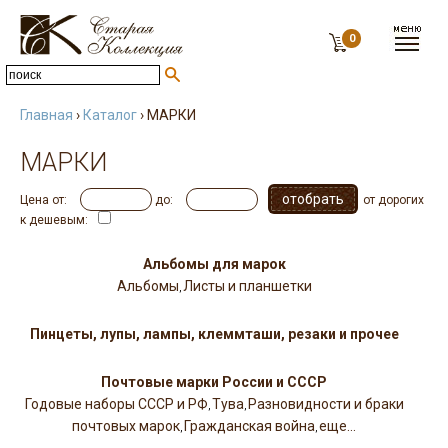
0
Главная
›
Каталог
› МАРКИ
МАРКИ
Цена от:
до:
от дорогих
к дешевым:
Альбомы для марок
Альбомы
Листы и планшетки
,
Пинцеты, лупы, лампы, клеммташи, резаки и прочее
Почтовые марки России и СССР
Годовые наборы СССР и РФ
Тува
Разновидности и браки
,
,
почтовых марок
Гражданская война
еще...
,
,