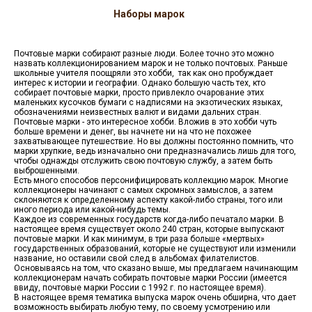
Наборы марок
Почтовые марки собирают разные люди. Более точно это можно
назвать коллекционированием марок и не только почтовых. Раньше
школьные учителя поощряли это хобби, так как оно пробуждает
интерес к истории и географии. Однако большую часть тех, кто
собирает почтовые марки, просто привлекло очарование этих
маленьких кусочков бумаги с надписями на экзотических языках,
обозначениями неизвестных валют и видами дальних стран.
Почтовые марки - это интересное хобби. Вложив в это хобби чуть
больше времени и денег, вы начнете ни на что не похожее
захватывающее путешествие. Но вы должны постоянно помнить, что
марки хрупкие, ведь изначально они предназначались лишь для того,
чтобы однажды отслужить свою почтовую службу, а затем быть
выброшенными.
Есть много способов персонифицировать коллекцию марок. Многие
коллекционеры начинают с самых скромных замыслов, а затем
склоняются к определенному аспекту какой-либо страны, того или
иного периода или какой-нибудь темы.
Каждое из современных государств когда-либо печатало марки. В
настоящее время существует около 240 стран, которые выпускают
почтовые марки. И как минимум, в три раза больше «мертвых»
государственных образований, которые не существуют или изменили
название, но оставили свой след в альбомах филателистов.
Основываясь на том, что сказано выше, мы предлагаем начинающим
коллекционерам начать собирать почтовые марки России (имеется
ввиду, почтовые марки России с 1992 г. по настоящее время).
В настоящее время тематика выпуска марок очень обширна, что дает
возможность выбирать любую тему, по своему усмотрению или